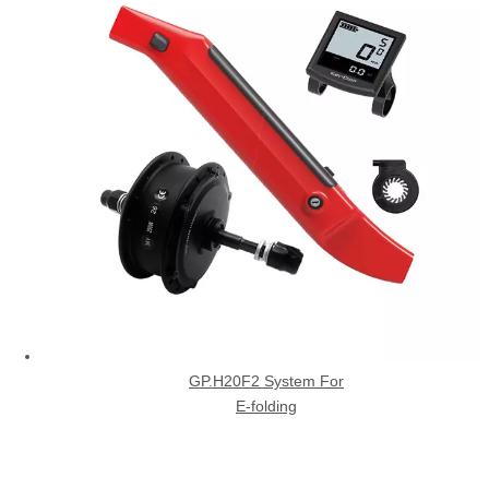
GP.H20F2 System For
E-folding