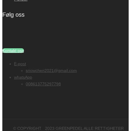
Følg oss
Kontakt oss
E-post
snowchen2021@gmail.com
whatsApp
008613775297798
© COPYRIGHT
2023
GREENPEDEL ALLE RETTIGHETER