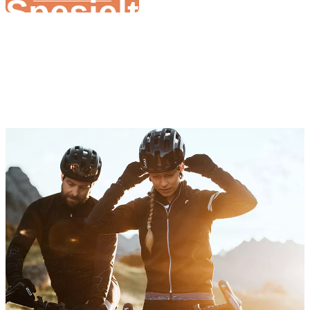
Spesielt for utland
Ebike produsent
Ulike elsykkelsystem for ulike sykkelmodeller
Rik erfaring med produksjon av elsykkel
Støtte i produksjonsprosessen for elsykkel