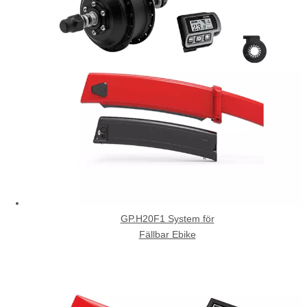
GP.H20F1 System för
Fällbar Ebike