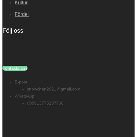
Kultur
Fördel
Följ oss
Kontakta oss
E-post
snowchen2021@gmail.com
WhatsApp
008613775297798