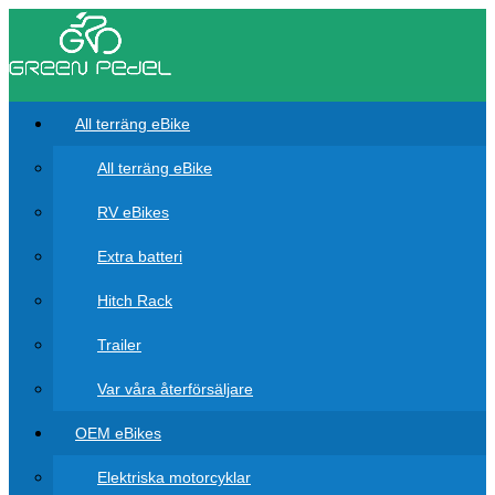
All terräng eBike
All terräng eBike
RV eBikes
Extra batteri
Hitch Rack
Trailer
Var våra återförsäljare
OEM eBikes
Elektriska motorcyklar