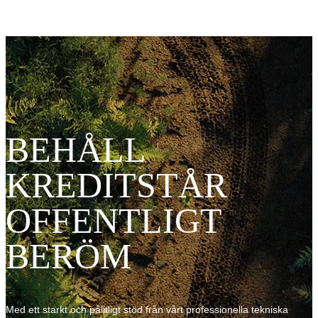
BEHÅLL
KREDITSTÅR
OFFENTLIGT
BERÖM
Med ett starkt och pålitligt stöd från vårt professionella tekniska