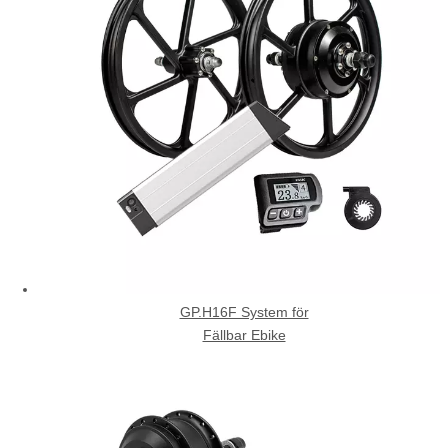
GP.H16F System för
Fällbar Ebike