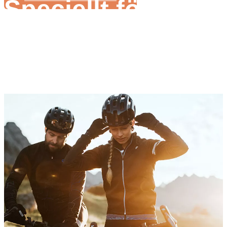
Speciellt för utlan
Ebike tillverkare
Olika elcykelsystem för olika cykelmodeller
Rik erfarenhet av elcykelproduktion
Support i din elcykelproduktionsprocess