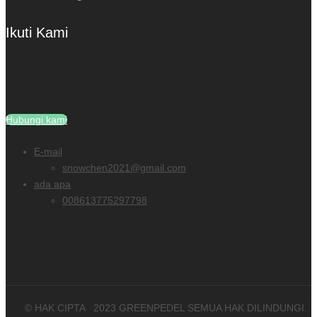
Ikuti Kami
Hubungi kami
E-mail
snowchen2021@gmail.com
ada apa
008613775297798
© HAK CIPTA
2023
GREENPEDEL SEMUA HAK DILINDUNGI.