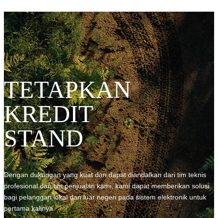
TETAPKAN
KREDIT
STAND
Dengan dukungan yang kuat dan dapat diandalkan dari tim teknis
profesional dan tim penjualan kami, kami dapat memberikan solusi
bagi pelanggan lokal dan luar negeri pada sistem elektronik untuk
pertama kalinya.