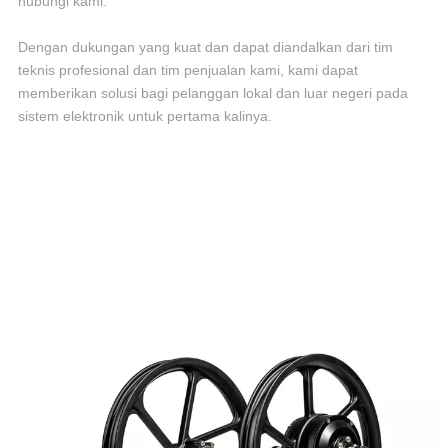
hubungi kami.
Dengan dukungan yang kuat dan dapat diandalkan dari tim
teknis profesional dan tim penjualan kami, kami dapat
memberikan solusi bagi pelanggan lokal dan luar negeri pada
sistem elektronik untuk pertama kalinya.