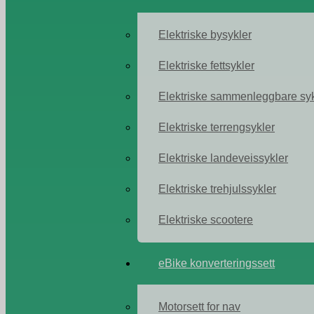
Elektriske bysykler
Elektriske fettsykler
Elektriske sammenleggbare syk
Elektriske terrengsykler
Elektriske landeveissykler
Elektriske trehjulssykler
Elektriske scootere
eBike konverteringssett
Motorsett for nav