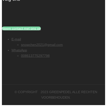
Neem contact met ons op
E-mail
snowchen2021@gmail.com
WhatsApp
008613775297798
© COPYRIGHT
2023
GREENPEDEL ALLE RECHTEN
VOORBEHOUDEN.