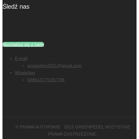
Śledź nas
Skontaktuj się z nami
E-mail
snowchen2021@gmail.com
WhatsApp
008613775297798
© PRAWA AUTORSKIE
2023
GREENPEDEL WSZYSTKIE
PRAWA ZASTRZEŻONE.