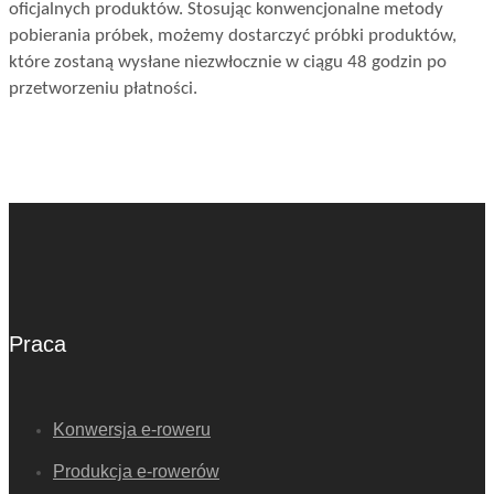
oficjalnych produktów. Stosując konwencjonalne metody
pobierania próbek, możemy dostarczyć próbki produktów,
które zostaną wysłane niezwłocznie w ciągu 48 godzin po
przetworzeniu płatności.
Praca
Konwersja e-roweru
Produkcja e-rowerów