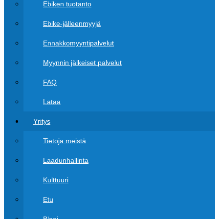
Ebiken tuotanto
Ebike-jälleenmyyjä
Ennakkomyyntipalvelut
Myynnin jälkeiset palvelut
FAQ
Lataa
Yritys
Tietoja meistä
Laadunhallinta
Kulttuuri
Etu