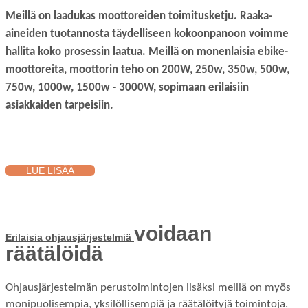
Meillä on laadukas moottoreiden toimitusketju. Raaka-
aineiden tuotannosta täydelliseen kokoonpanoon voimme
hallita koko prosessin laatua. Meillä on monenlaisia ​​ebike-
moottoreita, moottorin teho on 200W, 250w, 350w, 500w,
750w, 1000w, 1500w - 3000W, sopimaan erilaisiin
asiakkaiden tarpeisiin.
LUE LISÄÄ
voidaan
Erilaisia ​​ohjausjärjestelmiä
räätälöidä
Ohjausjärjestelmän perustoimintojen lisäksi meillä on myös
monipuolisempia, yksilöllisempiä ja räätälöityjä toimintoja.