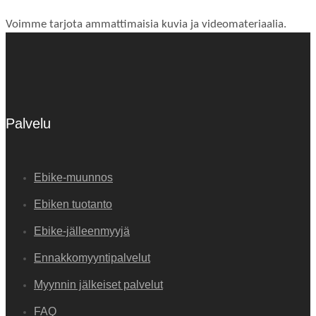
Voimme tarjota ammattimaisia ​​kuvia ja videomateriaalia.
Palvelu
Ebike-muunnos
Ebiken tuotanto
Ebike-jälleenmyyjä
Ennakkomyyntipalvelut
Myynnin jälkeiset palvelut
FAQ