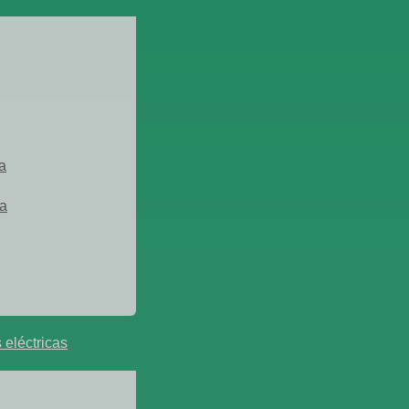
a
ra
 eléctricas