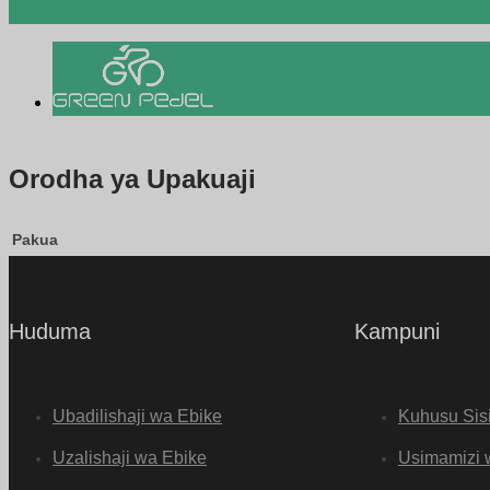
Orodha ya Upakuaji
Pakua
Huduma
Kampuni
Ubadilishaji wa Ebike
Kuhusu Sis
Uzalishaji wa Ebike
Usimamizi 