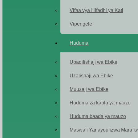
Vifaa vya Hifadhi ya Kati
Vipengele
Huduma
Ubadilishaji wa Ebike
Uzalishaji wa Ebike
Muuzaji wa Ebike
Huduma za kabla ya mauzo
Huduma baada ya mauzo
Maswali Yanayoulizwa Mara k