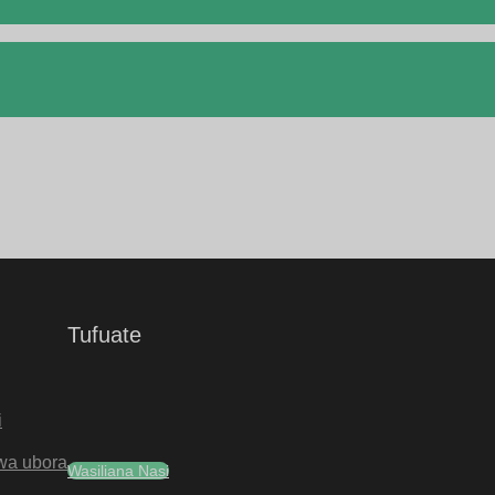
Tufuate
i
wa ubora
Wasiliana Nasi