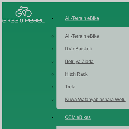
All-Terrain eBike
All-Terrain eBike
RV eBaiskeli
Betri ya Ziada
Hitch Rack
Trela
Kuwa Wafanyabiashara Wetu
OEM eBikes