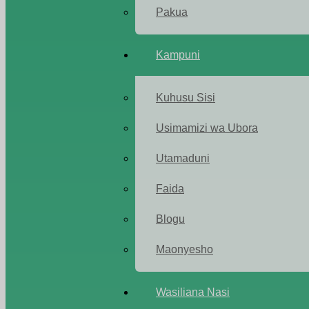
Pakua
Kampuni
Kuhusu Sisi
Usimamizi wa Ubora
Utamaduni
Faida
Blogu
Maonyesho
Wasiliana Nasi