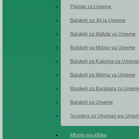
Pikipiki za Umeme
Baiskeli za Jiji la Umeme
Baiskeli za Mafuta ya Umeme
Baiskeli ya Mizigo ya Umeme
Baiskeli za Kukunja za Umeme
Baiskeli za Milima ya Umeme
Baiskeli za Barabara za Umem
Baiskeli za Umeme
Scooters za Uhamaji wa Ume
Mfumo wa eBike