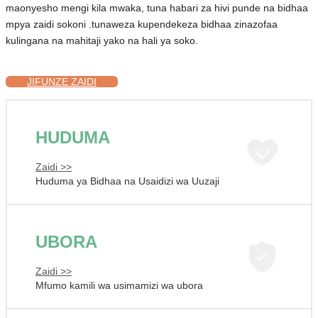
maonyesho mengi kila mwaka, tuna habari za hivi punde na bidhaa
mpya zaidi sokoni .tunaweza kupendekeza bidhaa zinazofaa
kulingana na mahitaji yako na hali ya soko.
JIFUNZE ZAIDI
HUDUMA
Zaidi >>
Huduma ya Bidhaa na Usaidizi wa Uuzaji
UBORA
Zaidi >>
Mfumo kamili wa usimamizi wa ubora