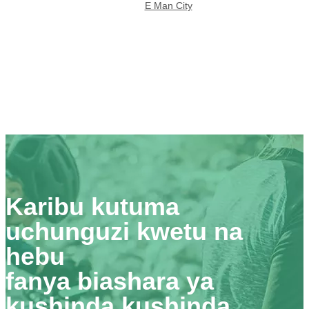
E Man City
Karibu kutuma
uchunguzi kwetu na
hebu
fanya biashara ya
kushinda kushinda