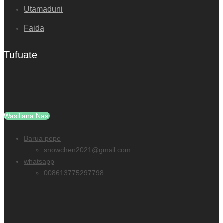
Utamaduni
Faida
Tufuate
Wasiliana Nasi
Barua pepe
snowchen2021@gmail.com
whatsapp
008613775297798