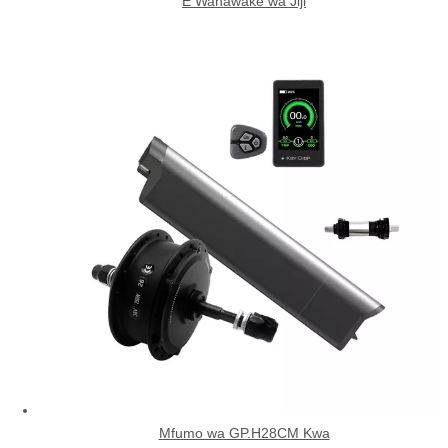
E Wanawake wa Jiji
Mfumo wa GP.H28CM Kwa