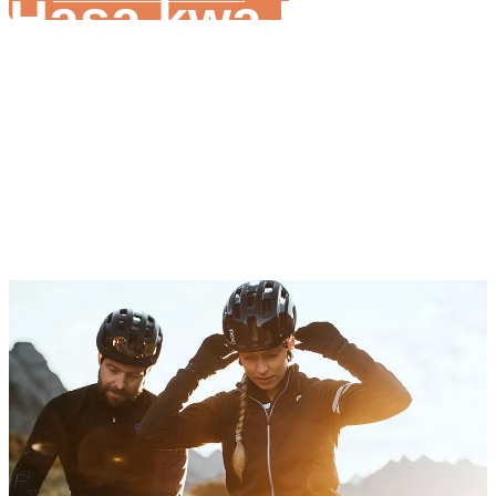
Hasa kwa Ughaibu
Mtengenezaji wa 
Mfumo tofauti wa ebike kwa muundo tofauti wa
baiskeli
Uzoefu tajiri kwenye utengenezaji wa ebike
Usaidizi katika mchakato wako wa utengenezaji wa
baiskeli