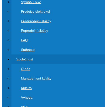
Výroba Ebike
Prodejce elektrokol
Předprodejní služby
Poprodejní služby
FAQ
Stáhnout
Společnost
O nás
Management kvality
Kultura
Výhoda