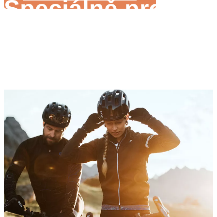
Speciálně pro zám
Výrobce Ebike
Různý systém ebike pro jiný model kola
Bohaté zkušenosti s výrobou ebike
Podpora ve vašem výrobním procesu ebike