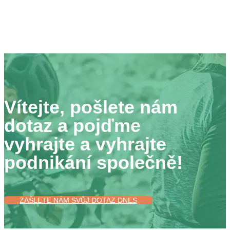
Vítejte, pošlete nám
dotaz a pojďme
vyhrajte a vyhrajte
podnikání společně!
ZAŠLETE NÁM SVŮJ DOTAZ DNES