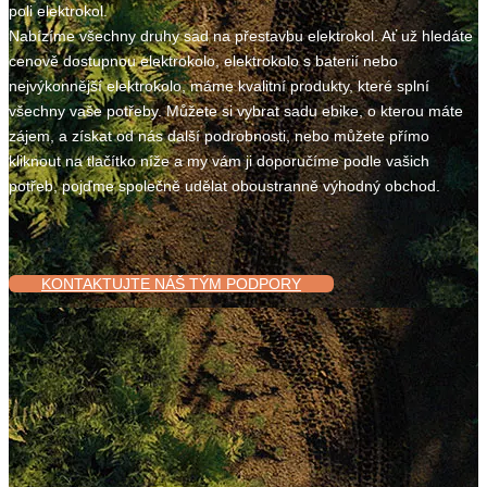
poli elektrokol.
Nabízíme všechny druhy sad na přestavbu elektrokol. Ať už hledáte
cenově dostupnou elektrokolo, elektrokolo s baterií nebo
nejvýkonnější elektrokolo, máme kvalitní produkty, které splní
všechny vaše potřeby. Můžete si vybrat sadu ebike, o kterou máte
zájem, a získat od nás další podrobnosti, nebo můžete přímo
kliknout na tlačítko níže a my vám ji doporučíme podle vašich
potřeb, pojďme společně udělat oboustranně výhodný obchod.
KONTAKTUJTE NÁŠ TÝM PODPORY