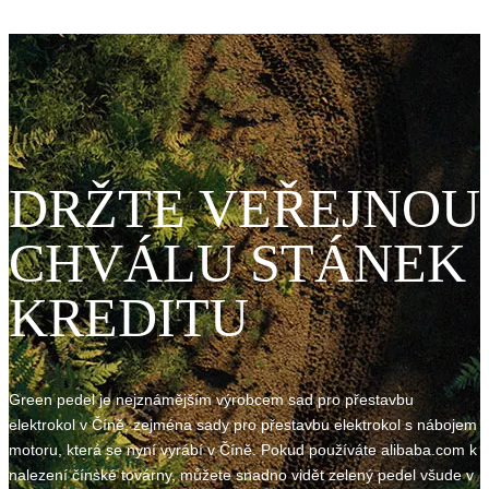
DRŽTE VEŘEJNOU
CHVÁLU STÁNEK
KREDITU
Green pedel je nejznámějším výrobcem sad pro přestavbu
elektrokol v Číně, zejména sady pro přestavbu elektrokol s nábojem
motoru, která se nyní vyrábí v Číně. Pokud používáte alibaba.com k
nalezení čínské továrny, můžete snadno vidět zelený pedel všude v