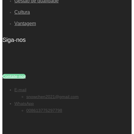
Gestão de qualidade
Cultura
Vantagem
Siga-nos
Contate-nos
E-mail
snowchen2021@gmail.com
WhatsApp
008613775297798