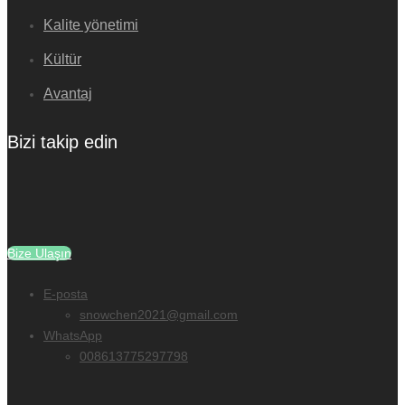
Kalite yönetimi
Kültür
Avantaj
Bizi takip edin
Bize Ulaşın
E-posta
snowchen2021@gmail.com
WhatsApp
008613775297798