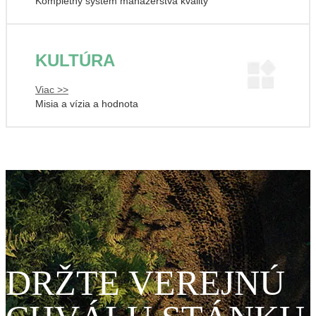
Kompletný systém manažérstva kvality
KULTÚRA
Viac >>
Misia a vízia a hodnota
DRŽTE VEREJNÚ