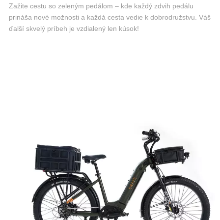
Zažite cestu so zeleným pedálom – kde každý zdvih pedálu
prináša nové možnosti a každá cesta vedie k dobrodružstvu. Váš
ďalší skvelý príbeh je vzdialený len kúsok!