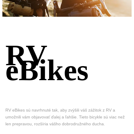
RV
eBikes
RV eBikes sú navrhnuté tak, aby zvýšili váš zážitok z RV a
umožnili vám objavovať ďalej a ľahšie. Tieto bicykle sú viac než
len prepravou, rozšíria vášho dobrodružného ducha.