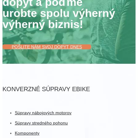
dopyt a poďme
urobte spolu výherný
výherný biznis!
POŠLITE NÁM SVOJ DOPYT DNES
KONVERZNÉ SÚPRAVY EBIKE
Súpravy nábojových motorov
Súpravy stredného pohonu
Komponenty