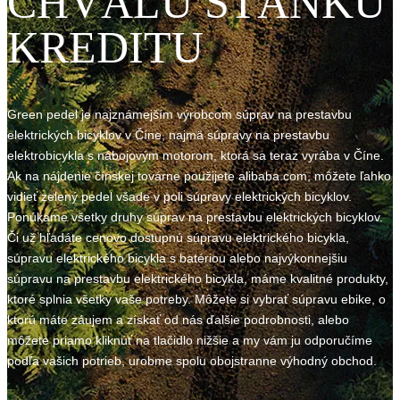
CHVÁLU STÁNKU
KREDITU
Green pedel je najznámejším výrobcom súprav na prestavbu
elektrických bicyklov v Číne, najmä súpravy na prestavbu
elektrobicykla s nábojovým motorom, ktorá sa teraz vyrába v Číne.
Ak na nájdenie čínskej továrne použijete alibaba.com, môžete ľahko
vidieť zelený pedel všade v poli súpravy elektrických bicyklov.
Ponúkame všetky druhy súprav na prestavbu elektrických bicyklov.
Či už hľadáte cenovo dostupnú súpravu elektrického bicykla,
súpravu elektrického bicykla s batériou alebo najvýkonnejšiu
súpravu na prestavbu elektrického bicykla, máme kvalitné produkty,
ktoré splnia všetky vaše potreby. Môžete si vybrať súpravu ebike, o
ktorú máte záujem a získať od nás ďalšie podrobnosti, alebo
môžete priamo kliknúť na tlačidlo nižšie a my vám ju odporučíme
podľa vašich potrieb, urobme spolu obojstranne výhodný obchod.