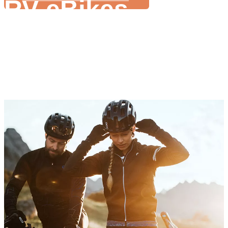
RV eBikes
Vysoká kvalita a jemná montážna výrobná linka
Zamerajte sa na
pre stredne veľké skupiny zákazníkov
schopnosť vývoja produktov