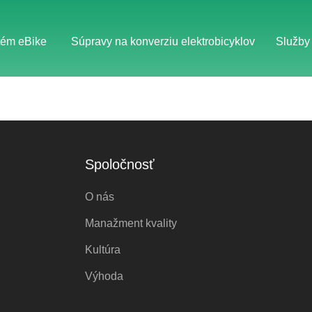
tém eBike
Súpravy na konverziu elektrobicyklov
Služby
Spoločnosť
O nás
Manažment kvality
Kultúra
Výhoda