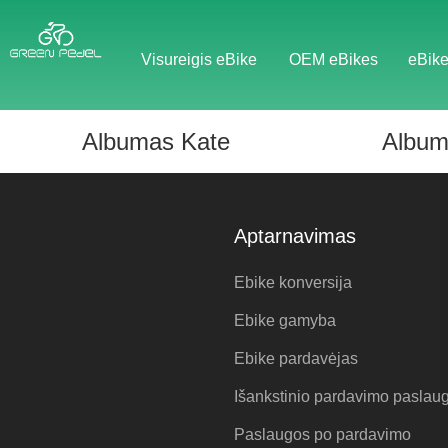
Visureigis eBike
OEM eBikes
eBike
Albumas Kate
Album
Aptarnavimas
Ebike konversija
Ebike gamyba
Ebike pardavėjas
Išankstinio pardavimo paslau
Paslaugos po pardavimo