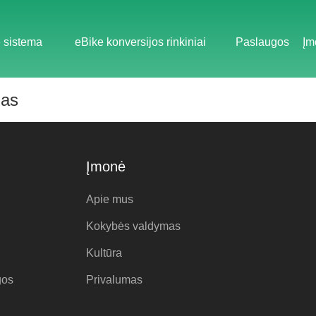
 sistema
eBike konversijos rinkiniai
Paslaugos
Įm
as
Įmonė
Apie mus
Kokybės valdymas
Kultūra
gos
Privalumas