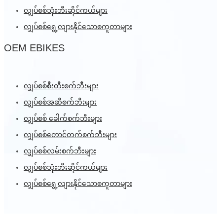
လျှပ်စစ်သုံးဘီးဆိုင်ကယ်များ
လျှပ်စစ်ရွေ့လျားနိုင်သောစကူတာများ
OEM EBIKES
လျှပ်စစ်စီးတီးစက်ဘီးများ
လျှပ်စစ်အဆီစက်ဘီးများ
လျှပ်စစ် ခေါက်စက်ဘီးများ
လျှပ်စစ်တောင်တက်စက်ဘီးများ
လျှပ်စစ်လမ်းစက်ဘီးများ
လျှပ်စစ်သုံးဘီးဆိုင်ကယ်များ
လျှပ်စစ်ရွေ့လျားနိုင်သောစကူတာများ