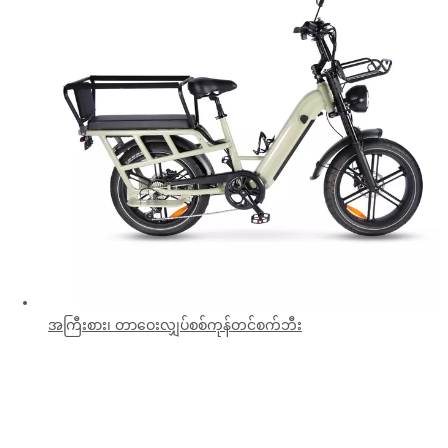
အကြီးစား၊ တာဝေးလျှပ်စစ်ကုန်တင်စက်ဘီး