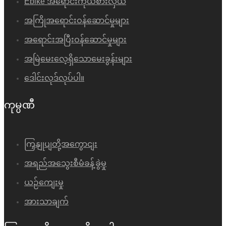
Ebike အရောင်းကိုယ်စားလှယ်
အကြိုအရောင်းဝန်ဆောင်မှုများ
အရောင်းအပြီးဝန်ဆောင်မှုများ
အမြဲမေးလေ့ရှိသောမေးခွန်းများ
ဒေါင်းလုဒ်လုပ်ပါ။
ကုမ္ပဏီ
ကြှနျုပျတို့အကွောငျး
အရည်အသွေးစီမံခန့်ခွဲမှု
ယဉ်ကျေးမှု
အားသာချက်