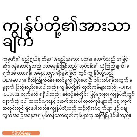
ကျွန်ုပ်တို့၏အားသာ
ချက်
ကုမ္ပဏီ၏ ရည်ရွယ်ချက်မှာ 'အရည်အသွေး ပထမ၊ ဖောက်သည် အမြင့်
ဆုံး၊ ဝန်ဆောင်မှုသည် ပထမနှုန်းဖြစ်သည်' လုပ်ငန်း၏ ယုံကြည်ချက် 'ခ
ရက်ဒစ် ထားရန်၊ အများသူငှာ ချီးမွမ်းခြင်း' တွင် ကျွန်ုပ်တို့သည်
OEM&ODM၊ စိတ်ကြိုက်ဝန်ဆောင်မှုကို ပံ့ပိုးပေးပြီး စမ်းသပ်ရန်အတွက် န
မူနာကို ဖြည့်ဆည်းပေးပါသည်။ ကျွန်ုပ်တို့၏ ထုတ်ကုန်များသည် ROHS၊
ISO9001 လက်မှတ် ရရှိပါသည်။ နှစ်စဉ်နှစ်တိုင်း ပြပွဲများစွာ၊ ကျွန်ုပ်တို့တွင်
နောက်ဆုံးပေါ် သတင်းများနှင့် နောက်ဆုံးပေါ် ထုတ်ကုန်များကို စျေးကွက်
အတွင်းတွင် ရှိနေပါသည်။ ကျွန်ုပ်တို့သည် သင့်လိုအပ်ချက်များနှင့် စျေး
ကွက်အခြေအနေအရ မှန်ကန်သောထုတ်ကုန်များကို အကြံပြုနိုင်ပါသည်။
ပိုမိုသိရှိရန်