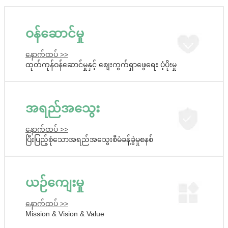
ဝန်ဆောင်မှု
နောက်ထပ် >>
ထုတ်ကုန်ဝန်ဆောင်မှုနှင့် စျေးကွက်ရှာဖွေရေး ပံ့ပိုးမှု
အရည်အသွေး
နောက်ထပ် >>
ပြီးပြည့်စုံသောအရည်အသွေးစီမံခန့်ခွဲမှုစနစ်
ယဉ်ကျေးမှု
နောက်ထပ် >>
Mission & Vision & Value