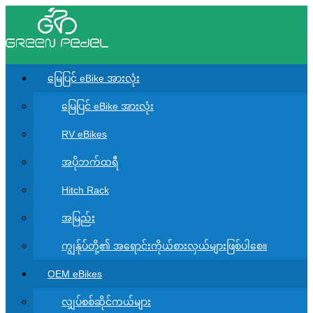
မြေပြင် eBike အားလုံး
မြေပြင် eBike အားလုံး
RV eBikes
အပိုဘက်ထရီ
Hitch Rack
အမြည်း
ကျွန်ုပ်တို့၏ အရောင်းကိုယ်စားလှယ်များဖြစ်ပါစေ။
OEM eBikes
လျှပ်စစ်ဆိုင်ကယ်များ