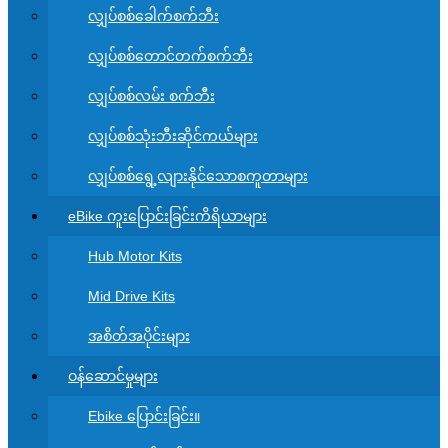
လျှပ်စစ်ခေါက်စက်ဘီး
လျှပ်စစ်တောင်တက်စက်ဘီး
လျှပ်စစ်လမ်း စက်ဘီး
လျှပ်စစ်သုံးဘီးဆိုင်ကယ်များ
လျှပ်စစ်ရွေ့လျားနိုင်သောစကူတာများ
eBike ကူးပြောင်းခြင်းကိရိယာများ
Hub Motor Kits
Mid Drive Kits
အစိတ်အပိုင်းများ
ဝန်ဆောင်မှုများ
Ebike ပြောင်းခြင်း။