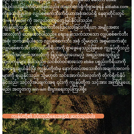
ပြောင်းလဲခြင်းကိရိယာဖြစ်သည်။ တရုတ်စက်ရုံကိုရှာဖွေရန် alibaba.com
ကိုအသုံးပြုပါက လျှပ်စစ်စက်ဘီးကိရိယာအစုံအလင်ရှိ နေရာတိုင်းတွင်
Green pedel ကို အလွယ်တကူတွေ့မြင်နိုင်ပါသည်။
ကျွန်ုပ်တို့သည် လျှပ်စစ်စက်ဘီးပြောင်းလဲခြင်းကိရိယာ အမျိုးအစား
အားလုံးကို ပေးဆောင်ပါသည်။ စျေးနှုန်းသက်သာသော လျှပ်စစ်စက်ဘီး
အစုံ၊ ဘက်ထရီပါသော လျှပ်စစ်စက်ဘီး အစုံ သို့မဟုတ် အစွမ်းထက်ဆုံး
လျှပ်စစ်စက်ဘီး လဲလှယ်ကိရိယာကို ရှာဖွေနေသည်ဖြစ်စေ ကျွန်ုပ်တို့သည်
သင့်လိုအပ်ချက်အားလုံးကို ဖြည့်ဆည်းပေးမည့် အရည်အသွေးပြည့်
ထုတ်ကုန်များ ရှိပါသည်။ သင်စိတ်ဝင်စားသော ebike ပစ္စည်းကိရိယာကို
သင်ရွေးချယ်နိုင်ပြီး ကျွန်ုပ်တို့ထံမှ နောက်ထပ်အသေးစိတ်အချက်အလက်
များကို ရယူနိုင်သည်၊ သို့မဟုတ် သင်အောက်ပါခလုတ်ကို တိုက်ရိုက်နှိပ်
နိုင်သည်၊ သင့်လိုအပ်ချက်အရ ၎င်းကို ကျွန်ုပ်တို့က သင့်အား အကြံပြုပေး
မည်၊ အတူတကွ win-win စီးပွားရေးလုပ်ကြပါစို့။
ကျွန်ုပ်တို့၏ ပံ့ပိုးကူညီရေးအဖွဲ့ထံ ဆက်သွယ်ပါ။