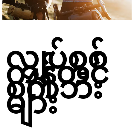
လျှပ်စစ်
ကုန်တင်
စက်ဘီး
များ