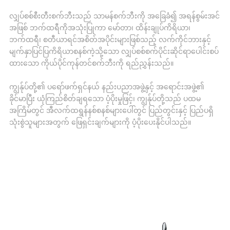
လျှပ်စစ်စီးတီးစက်ဘီးသည် သာမန်စက်ဘီးကို အခြေခံ၍ အရန်စွမ်းအင်
အဖြစ် ဘက်ထရီကိုအသုံးပြုကာ မော်တာ၊ ထိန်းချုပ်ကိရိယာ၊
ဘက်ထရီ၊ စတီယာရင်အစိတ်အပိုင်းများဖြစ်သည့် လက်ကိုင်ဘားနှင့်
မျက်နှာပြင်ပြကိရိယာစနစ်ကဲ့သို့သော လျှပ်စစ်စက်ပိုင်းဆိုင်ရာပေါင်းစပ်
ထားသော ကိုယ်ပိုင်ကုန်တင်စက်ဘီးကို ရည်ညွှန်းသည်။
ကျွန်ုပ်တို့၏ ပရော်ဖက်ရှင်နယ် နည်းပညာအဖွဲ့နှင့် အရောင်းအဖွဲ့၏
ခိုင်မာပြီး ယုံကြည်စိတ်ချရသော ပံ့ပိုးမှုဖြင့်၊ ကျွန်ုပ်တို့သည် ပထမ
အကြိမ်တွင် အီလက်ထရွန်နစ်စနစ်များပေါ်တွင် ပြည်တွင်းနှင့် ပြည်ပရှိ
သုံးစွဲသူများအတွက် ဖြေရှင်းချက်များကို ပံ့ပိုးပေးနိုင်ပါသည်။