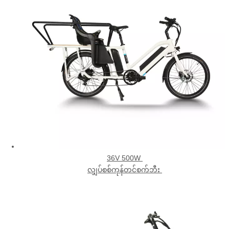
36V 500W
လျှပ်စစ်ကုန်တင်စက်ဘီး