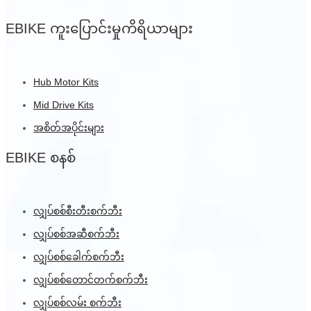
EBIKE ကူးပြောင်းမှုကိရိယာများ
Hub Motor Kits
Mid Drive Kits
အစိတ်အပိုင်းများ
EBIKE စနစ်
လျှပ်စစ်စီးတီးစက်ဘီး
လျှပ်စစ်အဆီစက်ဘီး
လျှပ်စစ်ခေါက်စက်ဘီး
လျှပ်စစ်တောင်တက်စက်ဘီး
လျှပ်စစ်လမ်း စက်ဘီး