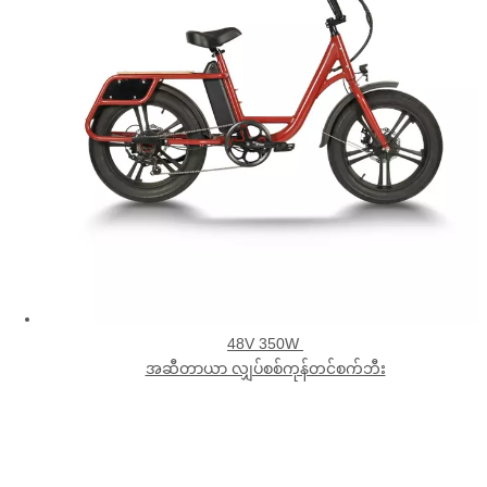
48V 350W
အဆီတာယာ လျှပ်စစ်ကုန်တင်စက်ဘီး