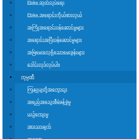
Ebike ထုတ်လုပ်ရေး
Ebike အရောင်းကိုယ်စားလှယ်
အကြိုအရောင်းဝန်ဆောင်မှုများ
အရောင်းအပြီးဝန်ဆောင်မှုများ
အမြဲမေးလေ့ရှိသောမေးခွန်းများ
ဒေါင်းလုဒ်လုပ်ပါ။
ကုမ္ပဏီ
ကြှနျုပျတို့အကွောငျး
အရည်အသွေးစီမံခန့်ခွဲမှု
ယဉ်ကျေးမှု
အားသာချက်