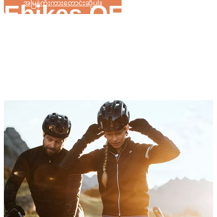
အမြန်ကိုးကားတောင်းဆိုပါ။
Ebikes OEM/ODM
အရည်အသွေးမြင့်မားပြီး ကောင်းမွန်သော တပ်ဆင်
ထုတ်လုပ်ရေးလိုင်းသည်
အလတ်စားဖောက်သည်အုပ်စုများ၏
ထုတ်ကုန်ဖွံ့ဖြိုးတိုးတက်မှုစွမ်းရည်ကို အာရုံစိုက်ပါ။