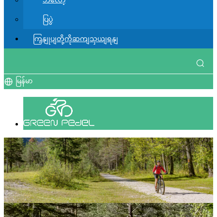
ဘလော့
ပြပွဲ
ကြှနျုပျတို့ကိုဆကျသှယျရနျ
မြန်မာ