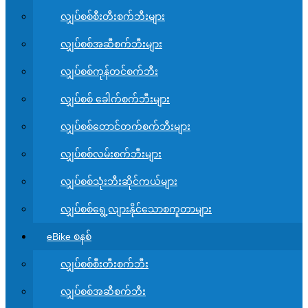
လျှပ်စစ်စီးတီးစက်ဘီးများ
လျှပ်စစ်အဆီစက်ဘီးများ
လျှပ်စစ်ကုန်တင်စက်ဘီး
လျှပ်စစ် ခေါက်စက်ဘီးများ
လျှပ်စစ်တောင်တက်စက်ဘီးများ
လျှပ်စစ်လမ်းစက်ဘီးများ
လျှပ်စစ်သုံးဘီးဆိုင်ကယ်များ
လျှပ်စစ်ရွေ့လျားနိုင်သောစကူတာများ
eBike စနစ်
လျှပ်စစ်စီးတီးစက်ဘီး
လျှပ်စစ်အဆီစက်ဘီး