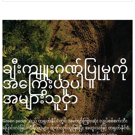
ချီးကျူးဂုဏ်ပြုမှုကို
အကြွေးယူပါ ။
အများသူငှာ
Green pedel သည် တရုတ်နိုင်ငံတွင် အကျော်ကြားဆုံး လျှပ်စစ်စက်ဘီး
ပြောင်းလဲခြင်းကိရိယာများ ထုတ်လုပ်သူဖြစ်ပြီး အထူးသဖြင့် တရုတ်နိုင်ငံ
တွင် ယခုထုတ်လုပ်နေသည့် အချက်အချာကျသော မော်တာ ebike