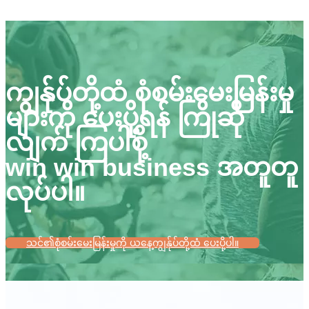
ကျွန်ုပ်တို့ထံ စုံစမ်းမေးမြန်းမှု
များကို ပေးပို့ရန် ကြိုဆို
လျက် ကြပါစို့
win win business အတူတူ
လုပ်ပါ။
သင်၏စုံစမ်းမေးမြန်းမှုကို ယနေ့ကျွန်ုပ်တို့ထံ ပေးပို့ပါ။