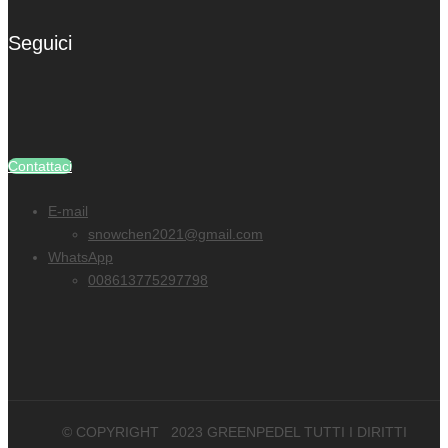
Seguici
Contattaci
E-mail
snowchen2021@gmail.com
WhatsApp
008613775297798
© COPYRIGHT
2023
GREENPEDEL TUTTI I DIRITTI