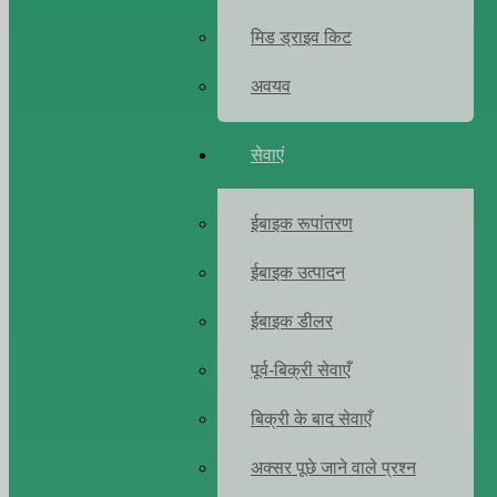
मिड ड्राइव किट
अवयव
सेवाएं
ईबाइक रूपांतरण
ईबाइक उत्पादन
ईबाइक डीलर
पूर्व-बिक्री सेवाएँ
बिक्री के बाद सेवाएँ
अक्सर पूछे जाने वाले प्रश्न