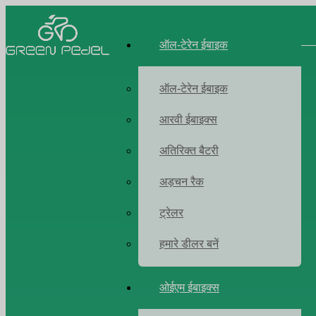
ऑल-टेरेन ईबाइक
ऑल-टेरेन ईबाइक
आरवी ईबाइक्स
अतिरिक्त बैटरी
अड़चन रैक
ट्रेलर
हमारे डीलर बनें
ओईएम ईबाइक्स