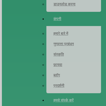
डाउनलोड करना
कंपनी
हमारे बारे में
गुणवत्ता प्रबंधन
संस्कृति
फ़ायदा
ब्लॉग
प्रदर्शनी
हमसे संपर्क करें