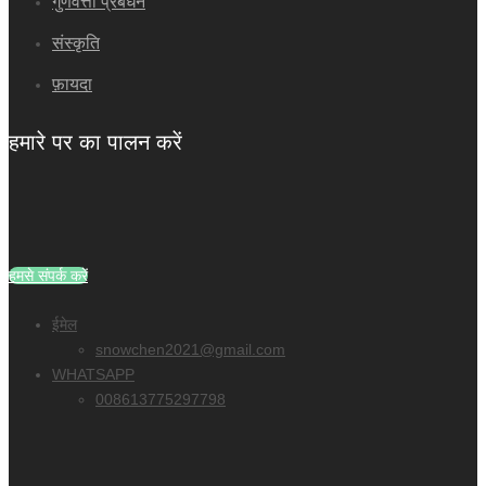
गुणवत्ता प्रबंधन
संस्कृति
फ़ायदा
हमारे पर का पालन करें
हमसे संपर्क करें
ईमेल
snowchen2021@gmail.com
WHATSAPP
008613775297798