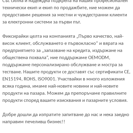
Със силна и надеждна подкрепа на нашия професионален
технически екип и екип по продажбите, ние можем да
предоставим решения за местни и чуждестранни клиенти
за електронни системи за първи път.
Фиксирайки целта на компанията „Първо качество, най-
висок клиент, обслужването е първокласно“ и вярата на
предприятието за „запазване на кредита, издържане на
обществена похвала“, ние поддържаме OEMODM,
поддържаме персонализирано обслужване и мостра за
тестване. Нашите продукти се доставят със сертификати CE,
EN15194, ROHS, ISO9001. Участвайки в много изложения
всяка година, имаме най-новите новини и най-новите
продукти на пазара. Можем да препоръчаме правилните
продукти според вашите изисквания и пазарните условия.
Добре дошли да изпратите запитване до нас и нека заедно
направим печеливш бизнес!!