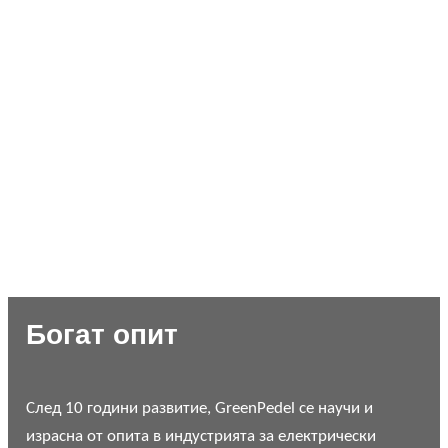
Богат опит
След 10 години развитие, GreenPedel се научи и
израсна от опита в индустрията за електрически