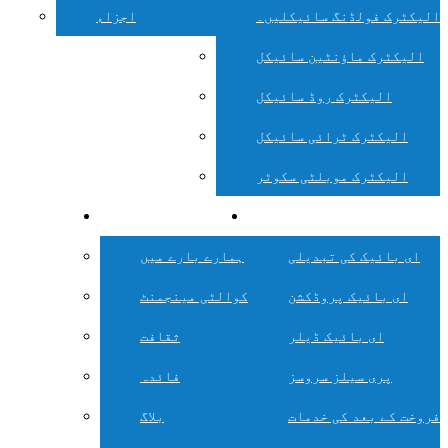
الیکٹرک فولڈنگ سائیکلیں۔
اجزاء
الیکٹرک ماؤنٹین سائیکل
الیکٹرک روڈ سائیکل
الیکٹرک ٹرائی سائیکل
الیکٹرک موبلٹی سکوٹر
خدمات
کمپنی
ای بائیک کی تبدیلی
ہمارے بارے میں
ای بائیک پروڈکشن
کوالٹی مینجمنٹ
ای بائیک ڈیلر
ثقافت
پری سیلز سروسز
فائدہ
فروخت کے بعد کی خدمات
بلاگ