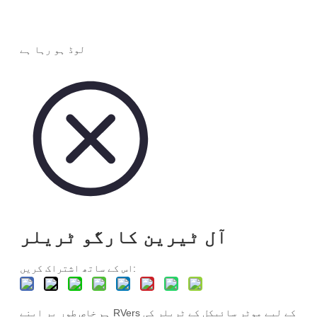
لوڈ ہو رہا ہے
آل ٹیرین کارگو ٹریلر
اس کے ساتھ اشتراک کریں:
ہم خاص طور پر اپنے RVers کے لیے موٹر سائیکل کے ٹریلر کی