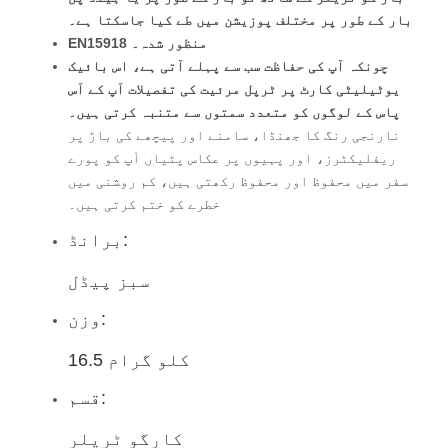
بار کے طور پر مختلف پوزیشن میں طے کیا جاسکتا ہے۔
EN15918 منظور شدہ۔
چونکہ آپ کی حفاظت سب سے پہلے آتی ہے، اس بائیک
یوٹیلیٹی کارٹ پر ٹرپل مرئیت کی تفصیلات آپ کے آس
پاس کے لوگوں کو متعدد سمتوں سے متنبہ کرتی ہیں۔
نارنجی رنگ کا جھنڈا، سامنے اور پیچھے کی باڑ پر
ریفلیکٹرز، اور پہیوں پر عکاس پٹیاں آپ کو پورے
سفر میں محفوظ اور محفوظ رکھتی ہیں، کم روشنی میں
خطرے کو ختم کرتی ہیں۔
برانڈ:
سبز پیڈل
وزن:
16.5 کلو گرام
قسم:
کارگو ٹریلر