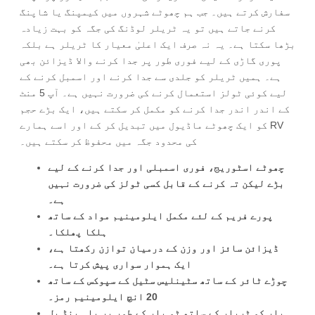
سفارش کرتے ہیں۔ جب ہم چھوٹے شہروں میں کیمپنگ یا شاپنگ
کرنے جاتے ہیں تو یہ ٹریلر لوڈنگ کی جگہ کو بہت زیادہ
بڑھا سکتا ہے۔ یہ نہ صرف ایک اعلیٰ معیار کا ٹریلر ہے بلکہ
پوری گاڑی کے لیے فوری طور پر جدا کرنے والا ڈیزائن بھی
ہے۔ ہمیں ٹریلر کو جلدی سے جدا کرنے اور اسمبل کرنے کے
لیے کوئی ٹولز استعمال کرنے کی ضرورت نہیں ہے۔ آپ 5 منٹ
کے اندر اندر جدا کرنے کو مکمل کر سکتے ہیں، ایک بڑے حجم
کو ایک چھوٹے ماڈیول میں تبدیل کر کے اور اسے ہمارے RV
کی محدود جگہ میں محفوظ کر سکتے ہیں۔
چھوٹے اسٹوریج، فوری اسمبلی اور جدا کرنے کے لیے
بڑے لیکن تہ کرنے کے قابل کسی ٹولز کی ضرورت نہیں
ہے۔
پورے فریم کے لئے مکمل ایلومینیم مواد کے ساتھ
ہلکا پھلکا۔
ڈیزائن سائز اور وزن کے درمیان توازن رکھتا ہے،
ایک ہموار سواری پیش کرتا ہے۔
چوڑے ٹائر کے ساتھ سٹینلیس سٹیل کے سپوکس کے ساتھ
20 انچ ایلومینیم رمز۔
بار کو ٹریلر کے ساتھ ٹو بار کے طور پر یا ہینڈ پل