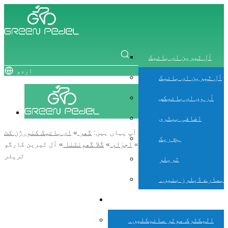
آل ٹیرین ای بائیک
اردو
آل ٹیرین ای بائیک
آر وی ای بائیکس
اضافی بیٹری
آپ یہاں ہیں:
گھر
»
ای بائیک کنورژن کٹ
ہچ ریک
»
اجزاء
»
گلا گھونٹنا
»
آل ٹیرین کارگو
ٹریلر
ٹریلر
ہمارے ڈیلرز بنیں۔
OEM ای بائیکس
الیکٹرک موٹر سائیکلیں۔