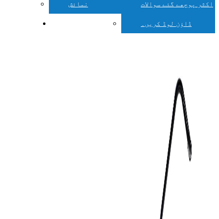
اکثر پوچھے گئے سوالات
نمائش
ڈاؤن لوڈ کریں۔
ہم سے رابطہ کریں۔