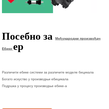
Посебно за
Међународни произвођач
ер
Ебике
Различити ебике системи за различите моделе бицикала
Богато искуство у производњи ебицикала
Подршка у процесу производње ебике-а