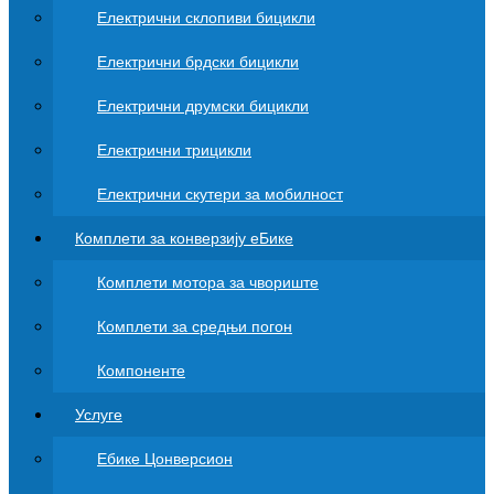
Електрични склопиви бицикли
Електрични брдски бицикли
Електрични друмски бицикли
Електрични трицикли
Електрични скутери за мобилност
Комплети за конверзију еБике
Комплети мотора за чвориште
Комплети за средњи погон
Компоненте
Услуге
Ебике Цонверсион