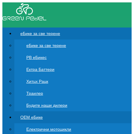
еБике за све терене
еБике за све терене
РВ еБикес
Ектра Баттери
Хитцх Рацк
Траилер
Будите наши дилери
ОЕМ еБике
Електрични мотоцикли