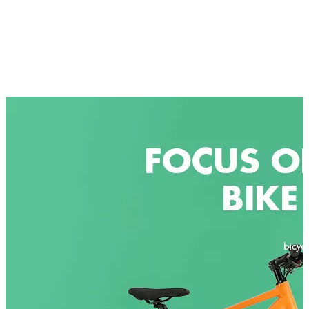
Надамо се да ћемо свету обезбедити исплативе
производе за електричне бицикле. Нека више
људи ужива у вожњи бицикла у било које време и
на било ком месту.