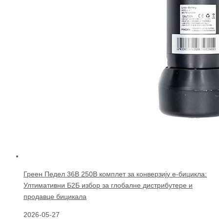
Греен Педел 36В 250В комплет за конверзију е-бицикла:
Ултимативни Б2Б избор за глобалне дистрибутере и
продавце бицикала
2026-05-27