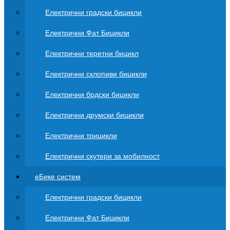
Електрични градски бицикли
Електрични Фат Бицикли
Електрични теретни бицикл
Електрични склопиви бицикли
Електрични брдски бицикли
Електрични друмски бицикли
Електрични трицикли
Електрични скутери за мобилност
еБике систем
Електрични градски бицикли
Електрични Фат Бицикли