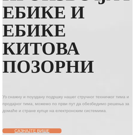
ЕБИКЕ И
ЕБИКЕ
КИТОВА
ПОЗОРНИ
Уз снажну и поуздану подршку нашег стручног техничког тима и
продајног тима, можемо по први пут да обезбедимо решења за
домаће и стране купце на електронским системима.
САЗНАЈТЕ ВИШЕ