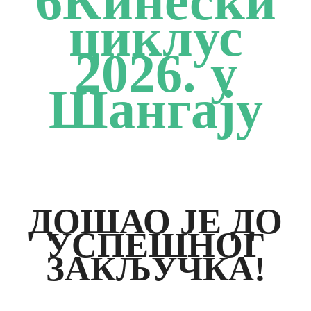
6Кинески
циклус
2026. у
Шангају
ДОШАО ЈЕ ДО
УСПЕШНОГ
ЗАКЉУЧКА!