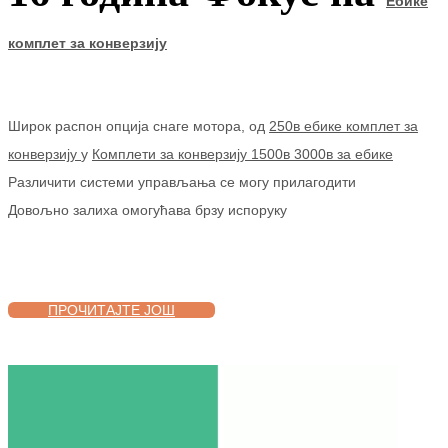
Ебике
комплет за конверзију
Широк распон опција снаге мотора, од
250в ебике комплет за
конверзију
у
Комплети за конверзију 1500в 3000в за ебике
Различити системи управљања се могу прилагодити
Довољно залиха омогућава брзу испоруку
ПРОЧИТАЈТЕ ЈОШ