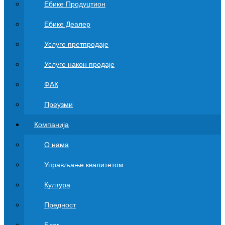
Ебике Продуцтион
Ебике Деалер
Услуге претпродаје
Услуге након продаје
ФАК
Преузми
Компанија
О нама
Управљање квалитетом
Култура
Предност