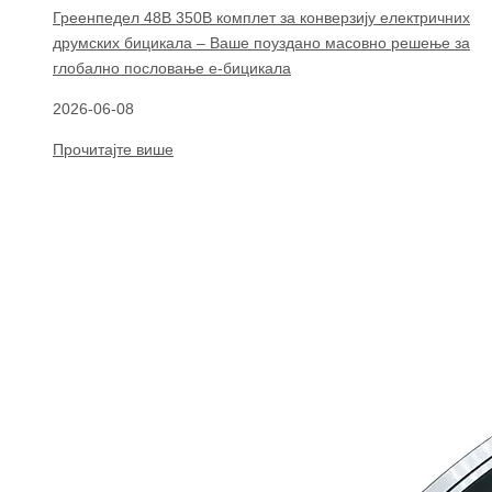
Греенпедел 48В 350В комплет за конверзију електричних
друмских бицикала – Ваше поуздано масовно решење за
глобално пословање е-бицикала
2026-06-08
Прочитајте више