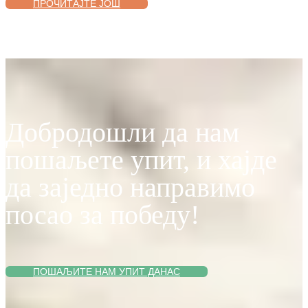
ПРОЧИТАЈТЕ ЈОШ
Добродошли да нам
пошаљете упит, и хајде
да заједно направимо
посао за победу!
ПОШАЉИТЕ НАМ УПИТ ДАНАС