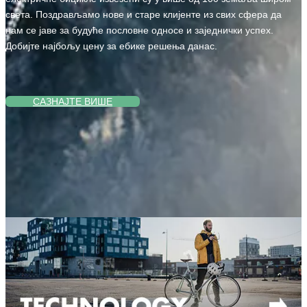
света. Поздрављамо нове и старе клијенте из свих сфера да
нам се јаве за будуће пословне односе и заједнички успех.
Добијте најбољу цену за ебике решења данас.
САЗНАЈТЕ ВИШЕ