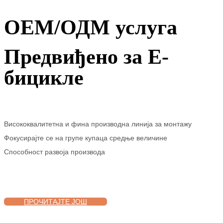
ОЕМ/ОДМ услуга
Предвиђено за Е-
бицикле
Висококвалитетна и фина производна линија за монтажу
Фокусирајте се на групе купаца средње величине
Способност развоја производа
ПРОЧИТАЈТЕ ЈОШ