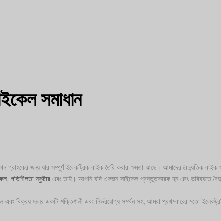
সাইকেল সমাধান
 গ্রাহকের জন্য যার সম্পূর্ণ ইলেকট্রিক বাইক তৈরি করার ক্ষমতা আছে। আমাদের বৈদ্যুতিক বাইক স
কেল
,
গতিশীলতা স্কুটার
এবং তাই। আপনি যদি একজন সাইকেল প্রস্তুতকারক হন এবং ভবিষ্যতে বৈদ্
ল এবং বিক্রয় দলের একটি শক্তিশালী এবং নির্ভরযোগ্য সমর্থন সহ, আমরা প্রথমবারের মতো ইলেকট্রনি