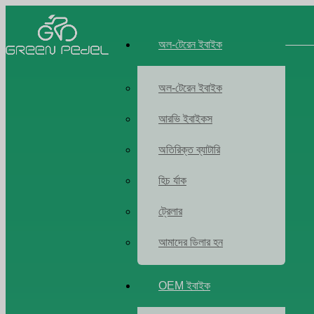
অল-টেরেন ইবাইক
অল-টেরেন ইবাইক
আরভি ইবাইকস
অতিরিক্ত ব্যাটারি
হিচ র্যাক
ট্রেলার
আমাদের ডিলার হন
OEM ইবাইক