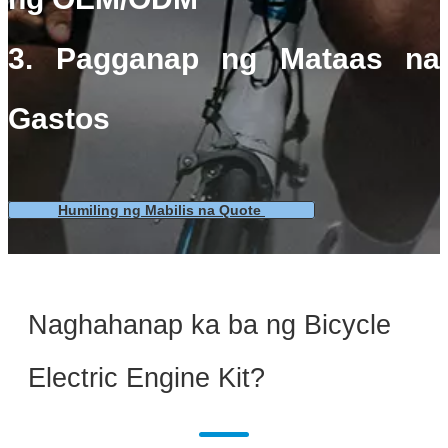
3. Pagganap ng Mataas na
Gastos
Humiling ng Mabilis na Quote
Naghahanap ka ba ng Bicycle
Electric Engine Kit?