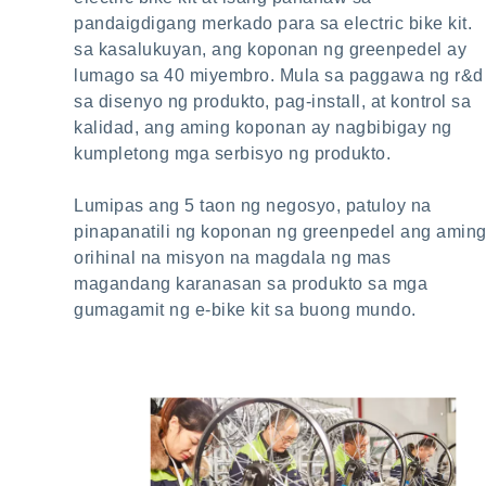
pandaigdigang merkado para sa electric bike kit.
sa kasalukuyan, ang koponan ng greenpedel ay
lumago sa 40 miyembro. Mula sa paggawa ng r&d
sa disenyo ng produkto, pag-install, at kontrol sa
kalidad, ang aming koponan ay nagbibigay ng
kumpletong mga serbisyo ng produkto.
Lumipas ang 5 taon ng negosyo, patuloy na
pinapanatili ng koponan ng greenpedel ang amin
orihinal na misyon na magdala ng mas
magandang karanasan sa produkto sa mga
gumagamit ng e-bike kit sa buong mundo.