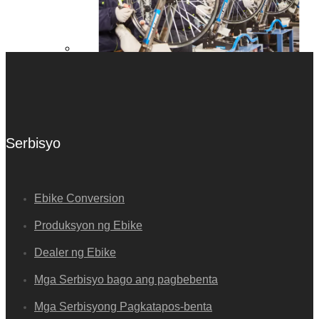
Serbisyo
Ebike Conversion
Produksyon ng Ebike
Dealer ng Ebike
Mga Serbisyo bago ang pagbebenta
Mga Serbisyong Pagkatapos-benta